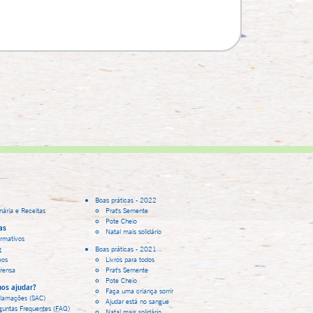
Boas práticas - 2022
inária e Receitas
Prat's Semente
Pote Cheio
as
Natal mais solidário
ormativos
g
Boas práticas - 2021
eos
Livros para todos
rensa
Prat's Semente
Pote Cheio
os ajudar?
Faça uma criança sorrir
lamações (SAC)
Ajudar está no sangue
guntas Frequentes (FAQ)
Natal mais solidário