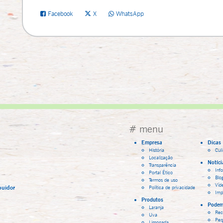
Facebook
X
WhatsApp
# menu
Empresa
Dicas
História
Cul
Localização
Notíci
Transparência
Inf
Portal Ético
Blo
Termos de uso
Víd
buidor
Política de privacidade
Imp
Produtos
Podem
Laranja
Rec
Uva
Per
Limonada