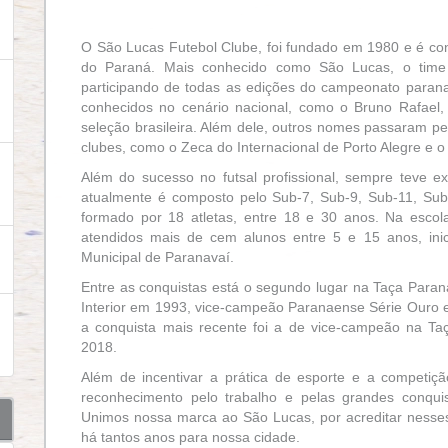
O São Lucas Futebol Clube, foi fundado em 1980 e é co
do Paraná. Mais conhecido como São Lucas, o time
participando de todas as edições do campeonato parana
conhecidos no cenário nacional, como o Bruno Rafael, 
seleção brasileira. Além dele, outros nomes passaram p
clubes, como o Zeca do Internacional de Porto Alegre e o 
Além do sucesso no futsal profissional, sempre teve 
atualmente é composto pelo Sub-7, Sub-9, Sub-11, Sub-
formado por 18 atletas, entre 18 e 30 anos. Na escola 
atendidos mais de cem alunos entre 5 e 15 anos, inic
Municipal de Paranavaí.
Entre as conquistas está o segundo lugar na Taça Para
Interior em 1993, vice-campeão Paranaense Série Our
a conquista mais recente foi a de vice-campeão na Ta
2018.
Além de incentivar a prática de esporte e a competiçã
reconhecimento pelo trabalho e pelas grandes conqui
Unimos nossa marca ao São Lucas, por acreditar nesses
há tantos anos para nossa cidade.