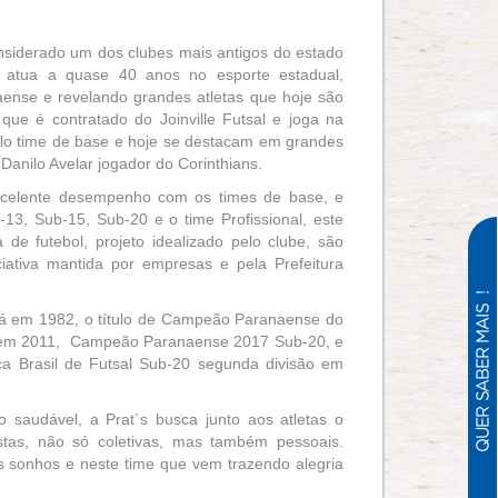
nsiderado um dos clubes mais antigos do estado
 atua a quase 40 anos no esporte estadual,
ense e revelando grandes atletas que hoje são
que é contratado do Joinville Futsal e joga na
elo time de base e hoje se destacam em grandes
Danilo Avelar jogador do Corinthians.
excelente desempenho com os times de base, e
13, Sub-15, Sub-20 e o time Profissional, este
de futebol, projeto idealizado pelo clube, são
iativa mantida por empresas e pela Prefeitura
ná em 1982, o título de Campeão Paranaense do
o em 2011, Campeão Paranaense 2017 Sub-20, e
ça Brasil de Futsal Sub-20 segunda divisão em
o saudável, a Prat´s busca junto aos atletas o
stas, não só coletivas, mas também pessoais.
 sonhos e neste time que vem trazendo alegria