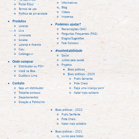
Informativos
Portal Ético
Blog
Termos de uso
Vídeos
Política de privacidade
Imprensa
Produtos
Podemos ajudar?
Laranja
Reclamações (SAC)
Uva
Perguntas Frequentes (FAQ)
Limonada
Elogios/Sugestões
Goiaba
Fale Conosco
Laranja e Acerola
Caju
#sustentabilidade
Catálogo-vr
Social
Juntos pela saúde
Onde comprar
Projetos
Distribuidor ou PDV
Boas práticas
Você na Boa
Boas práticas - 2023
Gusttavo Lima
Prat's Semente
Contato
Pote Cheio
Seja um distribuidor
Faça uma criança sorrir
Trabalhe conosco
Natal mais solidario
Departamentos
Doação e Patrocínio
Boas práticas - 2022
Prat's Semente
Pote Cheio
Natal mais solidário
Boas práticas - 2021
Livros para todos