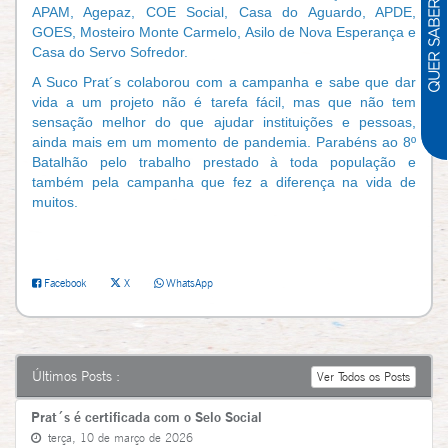
APAM, Agepaz, COE Social, Casa do Aguardo, APDE,
GOES, Mosteiro Monte Carmelo, Asilo de Nova Esperança e
Casa do Servo Sofredor.
A Suco Prat´s colaborou com a campanha e sabe que dar
vida a um projeto não é tarefa fácil, mas que não tem
sensação melhor do que ajudar instituições e pessoas,
ainda mais em um momento de pandemia. Parabéns ao 8º
Batalhão pelo trabalho prestado à toda população e
também pela campanha que fez a diferença na vida de
muitos.
Facebook
X
WhatsApp
Últimos Posts :
Ver Todos os Posts
Prat´s é certificada com o Selo Social
terça, 10 de março de 2026