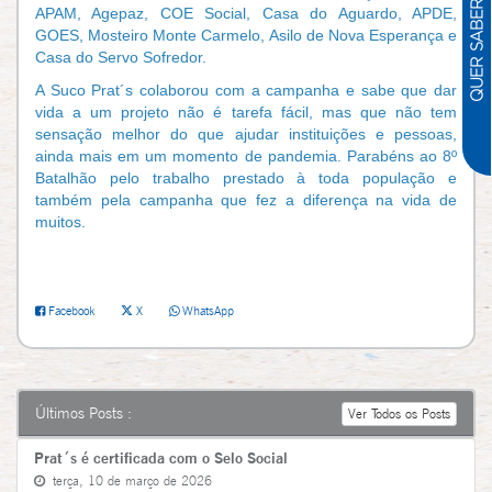
APAM, Agepaz, COE Social, Casa do Aguardo, APDE,
GOES, Mosteiro Monte Carmelo, Asilo de Nova Esperança e
Casa do Servo Sofredor.
A Suco Prat´s colaborou com a campanha e sabe que dar
vida a um projeto não é tarefa fácil, mas que não tem
sensação melhor do que ajudar instituições e pessoas,
ainda mais em um momento de pandemia. Parabéns ao 8º
Batalhão pelo trabalho prestado à toda população e
também pela campanha que fez a diferença na vida de
muitos.
Facebook
X
WhatsApp
Últimos Posts :
Ver Todos os Posts
Prat´s é certificada com o Selo Social
terça, 10 de março de 2026