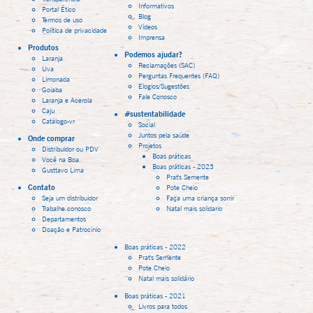
Informativos
Portal Ético
Blog
Termos de uso
Vídeos
Política de privacidade
Imprensa
Produtos
Podemos ajudar?
Laranja
Reclamações (SAC)
Uva
Perguntas Frequentes (FAQ)
Limonada
Elogios/Sugestões
Goiaba
Fale Conosco
Laranja e Acerola
Caju
#sustentabilidade
Catálogo-vr
Social
Juntos pela saúde
Onde comprar
Projetos
Distribuidor ou PDV
Boas práticas
Você na Boa
Boas práticas - 2023
Gusttavo Lima
Prat's Semente
Contato
Pote Cheio
Seja um distribuidor
Faça uma criança sorrir
Trabalhe conosco
Natal mais solidario
Departamentos
Doação e Patrocínio
Boas práticas - 2022
Prat's Semente
Pote Cheio
Natal mais solidário
Boas práticas - 2021
Livros para todos