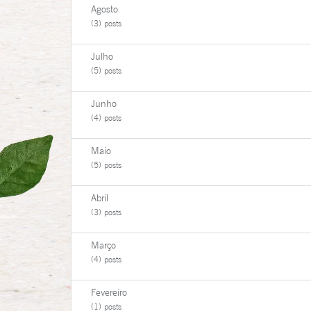
Agosto
(3) posts
Julho
(5) posts
Junho
(4) posts
Maio
(5) posts
Abril
(3) posts
Março
(4) posts
Fevereiro
(1) posts