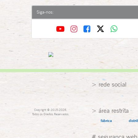
Siga-nos:
> rede social
> área restrita
Copyright © 2015-2026,
Todos os Direitos Reservados.
fábrica
distri
# segurança web