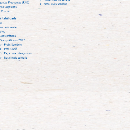
guntas Frequentes (FAQ)
Natal mais solidário
gios/Sugestões
e Conosco
ntabilidade
al
tos pela saúde
jetos
Boas práticas
Boas práticas - 2023
Prat's Semente
Pote Cheio
Faça uma criança sorrir
Natal mais solidario