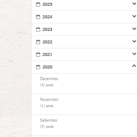
2025
2024
2023
2022
2021
2020
Dezembro
(3) posts
Novembro
(1) posts
Setembro
(5) posts