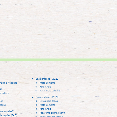
Boas práticas - 2022
inária e Receitas
Prat's Semente
Pote Cheio
as
Natal mais solidário
ormativos
g
Boas práticas - 2021
eos
Livros para todos
rensa
Prat's Semente
Pote Cheio
os ajudar?
Faça uma criança sorrir
lamações (SAC)
Ajudar está no sangue