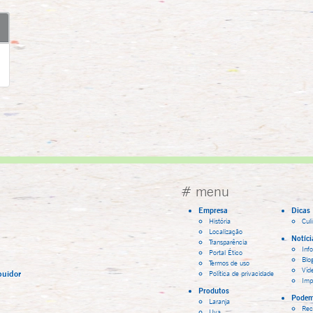
# menu
Empresa
Dicas
História
Cul
Localização
Notíci
Transparência
Inf
Portal Ético
Blo
Termos de uso
Víd
buidor
Política de privacidade
Imp
Produtos
Podem
Laranja
Rec
Uva