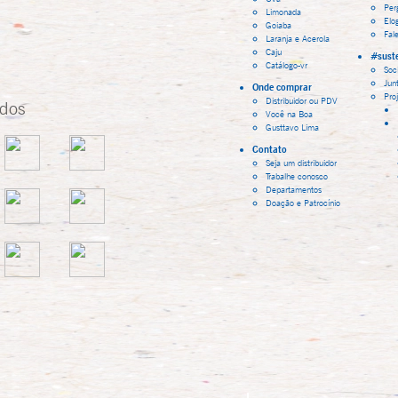
Per
Limonada
Elo
Goiaba
Fal
Laranja e Acerola
Caju
#suste
Catálogo-vr
Soci
Jun
Onde comprar
Pro
Distribuidor ou PDV
ados
Você na Boa
Gusttavo Lima
Contato
Seja um distribuidor
Trabalhe conosco
Departamentos
Doação e Patrocínio