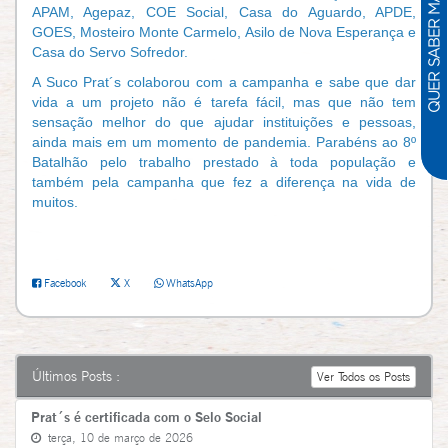
APAM, Agepaz, COE Social, Casa do Aguardo, APDE,
GOES, Mosteiro Monte Carmelo, Asilo de Nova Esperança e
Casa do Servo Sofredor.
A Suco Prat´s colaborou com a campanha e sabe que dar
vida a um projeto não é tarefa fácil, mas que não tem
sensação melhor do que ajudar instituições e pessoas,
ainda mais em um momento de pandemia. Parabéns ao 8º
Batalhão pelo trabalho prestado à toda população e
também pela campanha que fez a diferença na vida de
muitos.
Facebook
X
WhatsApp
Últimos Posts :
Ver Todos os Posts
Prat´s é certificada com o Selo Social
terça, 10 de março de 2026