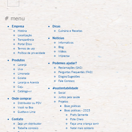
# menu
Empresa
Dicas
História
Culinária e Receitas
Localização
Notícias
Transparência
Informativos
Portal Ético
Blog
Termos de uso
Vídeos
Política de privacidade
Imprensa
Produtos
Podemos ajudar?
Laranja
Reclamações (SAC)
Uva
Perguntas Frequentes (FAQ)
Limonada
Elogios/Sugestões
Goiaba
Fale Conosco
Laranja e Acerola
Caju
#sustentabilidade
Catálogo-vr
Social
Juntos pela saúde
Onde comprar
Projetos
Distribuidor ou PDV
Boas práticas
Você na Boa
Boas práticas - 2023
Gusttavo Lima
Prat's Semente
Contato
Pote Cheio
Seja um distribuidor
Faça uma criança sorrir
Trabalhe conosco
Natal mais solidario