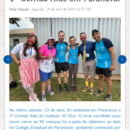
Data Criação:
segunda, 15 de abril de 2024 às 07:30
No último sábado, 13 de abril, foi realizada em Paranavaí a
1ª Corrida Kids do Instituto VC Run. O local escolhido para
reunir cerca de 80 crianças foi a pista de atletismo ao lado
do Colégio Estadual de Paranavaí, ambiente conhecido por