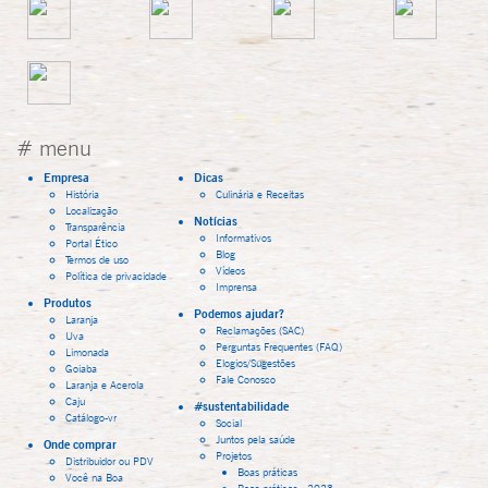
# menu
Empresa
Dicas
História
Culinária e Receitas
Localização
Notícias
Transparência
Informativos
Portal Ético
Blog
Termos de uso
Vídeos
Política de privacidade
Imprensa
Produtos
Podemos ajudar?
Laranja
Reclamações (SAC)
Uva
Perguntas Frequentes (FAQ)
Limonada
Elogios/Sugestões
Goiaba
Fale Conosco
Laranja e Acerola
Caju
#sustentabilidade
Catálogo-vr
Social
Juntos pela saúde
Onde comprar
Projetos
Distribuidor ou PDV
Boas práticas
Você na Boa
Boas práticas - 2023