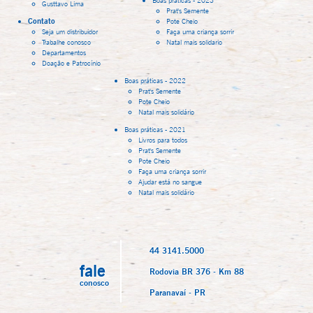
Gusttavo Lima
Prat's Semente
Contato
Pote Cheio
Seja um distribuidor
Faça uma criança sorrir
Trabalhe conosco
Natal mais solidario
Departamentos
Doação e Patrocínio
Boas práticas - 2022
Prat's Semente
Pote Cheio
Natal mais solidário
Boas práticas - 2021
Livros para todos
Prat's Semente
Pote Cheio
Faça uma criança sorrir
Ajudar está no sangue
Natal mais solidário
44 3141.5000
fale
Rodovia BR 376 - Km 88
conosco
Paranavaí - PR