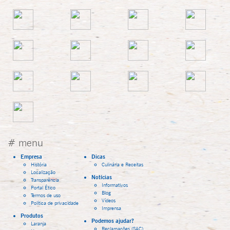
# menu
Empresa
Dicas
História
Culinária e Receitas
Localização
Notícias
Transparência
Informativos
Portal Ético
Blog
Termos de uso
Vídeos
Política de privacidade
Imprensa
Produtos
Podemos ajudar?
Laranja
Reclamações (SAC)