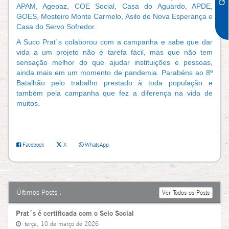
APAM, Agepaz, COE Social, Casa do Aguardo, APDE,
GOES, Mosteiro Monte Carmelo, Asilo de Nova Esperança e
Casa do Servo Sofredor.
A Suco Prat´s colaborou com a campanha e sabe que dar
vida a um projeto não é tarefa fácil, mas que não tem
sensação melhor do que ajudar instituições e pessoas,
ainda mais em um momento de pandemia. Parabéns ao 8º
Batalhão pelo trabalho prestado à toda população e
também pela campanha que fez a diferença na vida de
muitos.
Facebook
X
WhatsApp
Últimos Posts :
Ver Todos os Posts
Prat´s é certificada com o Selo Social
terça, 10 de março de 2026