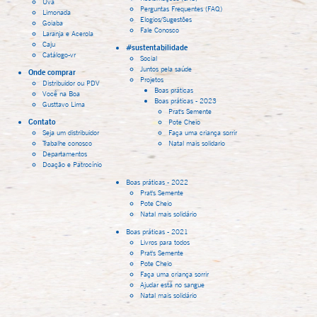
Uva
Perguntas Frequentes (FAQ)
Limonada
Elogios/Sugestões
Goiaba
Fale Conosco
Laranja e Acerola
Caju
#sustentabilidade
Catálogo-vr
Social
Juntos pela saúde
Onde comprar
Projetos
Distribuidor ou PDV
Boas práticas
Você na Boa
Boas práticas - 2023
Gusttavo Lima
Prat's Semente
Contato
Pote Cheio
Seja um distribuidor
Faça uma criança sorrir
Trabalhe conosco
Natal mais solidario
Departamentos
Doação e Patrocínio
Boas práticas - 2022
Prat's Semente
Pote Cheio
Natal mais solidário
Boas práticas - 2021
Livros para todos
Prat's Semente
Pote Cheio
Faça uma criança sorrir
Ajudar está no sangue
Natal mais solidário