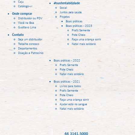
Caju
#sustentabilidade
Catálogo-vr
Social
Juntos pela saúde
Onde comprar
Projetos
Distribuidor ou PDV
Boas práticas
Você na Boa
Boas práticas - 2023
Gusttavo Lima
Prat's Semente
Contato
Pote Cheio
Seja um distribuidor
Faça uma criança sorrir
Trabalhe conosco
Natal mais solidario
Departamentos
Doação e Patrocínio
Boas práticas - 2022
Prat's Semente
Pote Cheio
Natal mais solidário
Boas práticas - 2021
Livros para todos
Prat's Semente
Pote Cheio
Faça uma criança sorrir
Ajudar está no sangue
Natal mais solidário
44 3141.5000