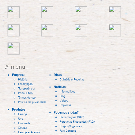
# menu
Empresa
Dicas
História
Culinária e Receitas
Localização
Notícias
Transparência
Informativos
Portal Ético
Blog
Termos de uso
Vídeos
Política de privacidade
Imprensa
Produtos
Podemos ajudar?
Laranja
Reclamações (SAC)
Uva
Perguntas Frequentes (FAQ)
Limonada
Elogios/Sugestões
Goiaba
Fale Conosco
Laranja e Acerola