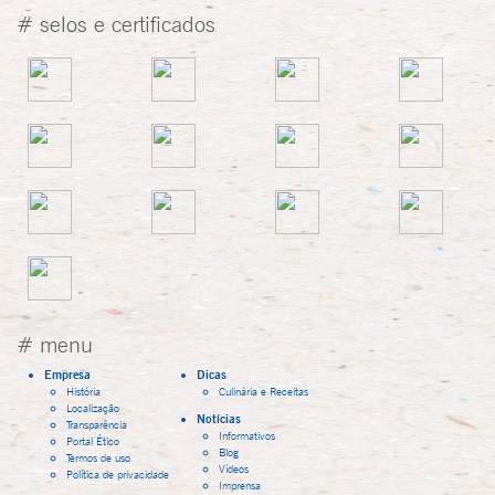
# selos e certificados
# menu
Empresa
Dicas
História
Culinária e Receitas
Localização
Notícias
Transparência
Informativos
Portal Ético
Blog
Termos de uso
Vídeos
Política de privacidade
Imprensa