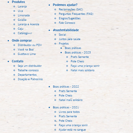
Produtos
Podemos ajudar?
Laranja
Reclamações (SAC)
Uva
Perguntas Frequentes (FAQ)
Limonada
Elogios/Sugestões
Goiaba
Fale Conosco
Laranja e Acerola
Caju
#sustentabilidade
Catálogo-vr
Social
Juntos pela saúde
Onde comprar
Projetos
Distribuidor ou PDV
Boas práticas
Você na Boa
Boas práticas - 2023
Gusttavo Lima
Prat's Semente
Contato
Pote Cheio
Seja um distribuidor
Faça uma criança sorrir
Trabalhe conosco
Natal mais solidario
Departamentos
Doação e Patrocínio
Boas práticas - 2022
Prat's Semente
Pote Cheio
Natal mais solidário
Boas práticas - 2021
Livros para todos
Prat's Semente
Pote Cheio
Faça uma criança sorrir
Ajudar está no sangue