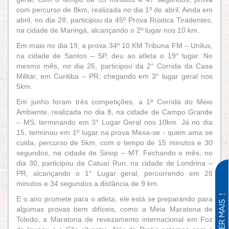
com percurso de 8km, realizada no dia 1º de abril. Ainda em
abril, no dia 28, participou da 45º Prova Rústica Tiradentes,
na cidade de Maringá, alcançando o 2º lugar nos 10 km.
Em maio no dia 19, a prova
34º 10 KM Tribuna FM – Unilus,
na cidade de Santos – SP, deu ao atleta o
19° lugar. No
mesmo mês, no dia 26, participou da 2° Corrida da Casa
Militar, em Curitiba – PR, chegando em 3° lugar geral nos
5km.
Em junho foram três competições, a 1ª Corrida do Meio
Ambiente, realizada no dia 8, na cidade de Campo Grande
– MS, terminando em 3° Lugar Geral
nos 10km.
Já no dia
15, terminou em 1º lugar na prova Mexa-se - quem ama se
cuida, percurso de 5km, com o tempo de 15 minutos e 30
segundos, na cidade de Sinop – MT. Fechando o mês, no
dia 30, participou da Catuaí Run, na cidade de Londrina –
PR, alcançando o 1° Lugar geral, percorrendo em 28
minutos e 34 segundos a distância de 9 km.
E o ano promete para o atleta, ele está se preparando para
algumas provas bem difíceis, como a Meia Maratona de
Toledo, a Maratona de revezamento internacional em Foz