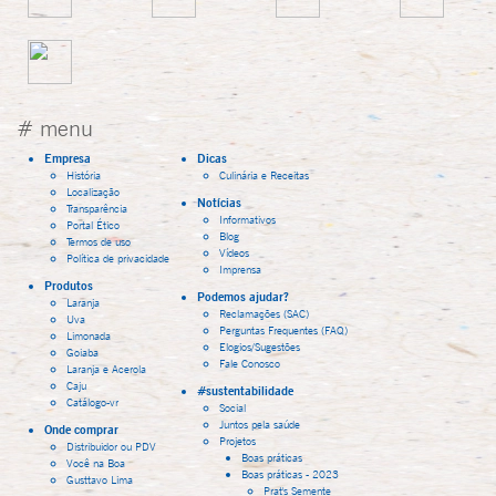
# menu
Empresa
Dicas
História
Culinária e Receitas
Localização
Notícias
Transparência
Informativos
Portal Ético
Blog
Termos de uso
Vídeos
Política de privacidade
Imprensa
Produtos
Podemos ajudar?
Laranja
Reclamações (SAC)
Uva
Perguntas Frequentes (FAQ)
Limonada
Elogios/Sugestões
Goiaba
Fale Conosco
Laranja e Acerola
Caju
#sustentabilidade
Catálogo-vr
Social
Juntos pela saúde
Onde comprar
Projetos
Distribuidor ou PDV
Boas práticas
Você na Boa
Boas práticas - 2023
Gusttavo Lima
Prat's Semente