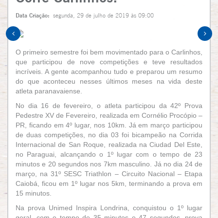
Data Criação:
segunda, 29 de julho de 2019 às 09:00
O primeiro semestre foi bem movimentado para o Carlinhos,
que participou de nove competições e teve resultados
incríveis. A gente acompanhou tudo e preparou um resumo
do que aconteceu nesses últimos meses na vida deste
atleta paranavaiense.
No dia 16 de fevereiro, o atleta participou da 42º Prova
Pedestre XV de Fevereiro, realizada em Cornélio Procópio –
PR, ficando em 4º lugar, nos 10km. Já em março participou
de duas competições, no dia 03 foi bicampeão na Corrida
Internacional de San Roque, realizada na Ciudad Del Este,
no Paraguai, alcançando o 1º lugar com o tempo de 23
minutos e 20 segundos nos 7km masculino. Já no dia 24 de
março, na 31º SESC Triathlon – Circuito Nacional – Etapa
Caiobá, ficou em 1º lugar nos 5km, terminando a prova em
15 minutos.
Na prova Unimed Inspira Londrina, conquistou o 1º lugar
geral, com o tempo de 35 minutos e 47 segundos, prova