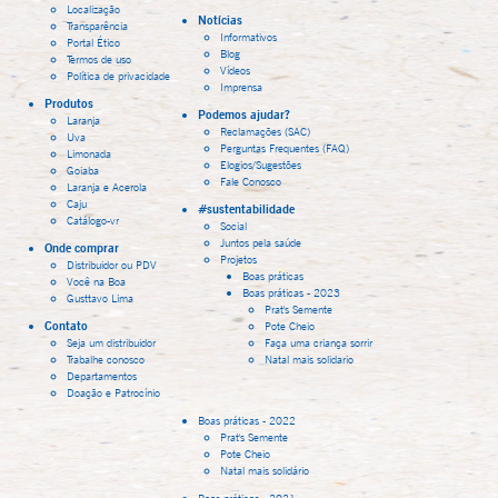
Localização
Notícias
Transparência
Informativos
Portal Ético
Blog
Termos de uso
Vídeos
Política de privacidade
Imprensa
Produtos
Podemos ajudar?
Laranja
Reclamações (SAC)
Uva
Perguntas Frequentes (FAQ)
Limonada
Elogios/Sugestões
Goiaba
Fale Conosco
Laranja e Acerola
Caju
#sustentabilidade
Catálogo-vr
Social
Juntos pela saúde
Onde comprar
Projetos
Distribuidor ou PDV
Boas práticas
Você na Boa
Boas práticas - 2023
Gusttavo Lima
Prat's Semente
Contato
Pote Cheio
Seja um distribuidor
Faça uma criança sorrir
Trabalhe conosco
Natal mais solidario
Departamentos
Doação e Patrocínio
Boas práticas - 2022
Prat's Semente
Pote Cheio
Natal mais solidário
Boas práticas - 2021